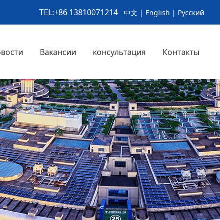
TEL:+86 13810071214
中文
|
English
|
Русский
вости
Вакансии
консультация
Контакты
ская услуга
го
>
>
>
>