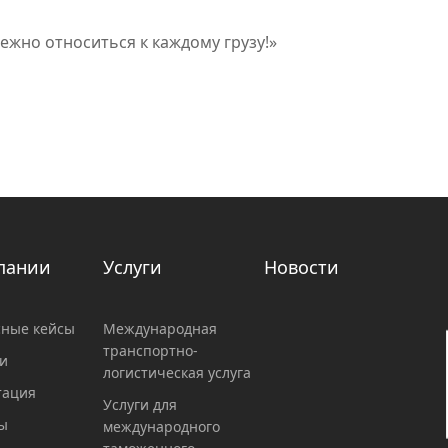
ежно относиться к каждому грузу!»
пании
Услуги
Новости
ные кейсы
Международная
транспортно-
и
логистическая услуга
тация
Услуги для
ы
международного