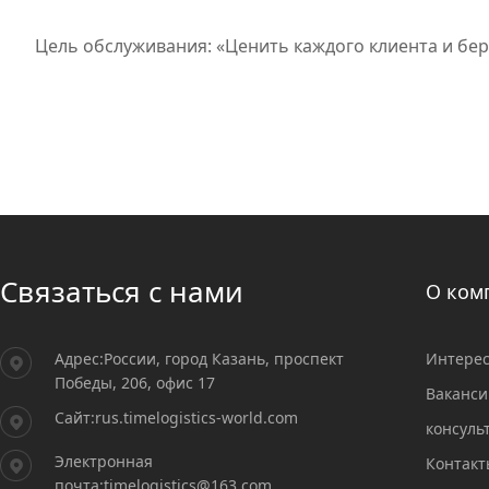
Цель обслуживания: «Ценить каждого клиента и бер
Связаться с нами
О ком
Адрес:России, город Казань, проспект
Интерес
Победы, 206, офис 17
Ваканси
Сайт:rus.timelogistics-world.com
консуль
Электронная
Контакт
почта:timelogistics@163.com